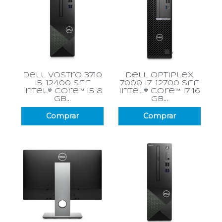
dell vostro 3710
dell optiplex
i5-12400 sff
7000 i7-12700 sff
intel® core™ i5 8
intel® core™ i7 16
gb...
gb...
Comprar
Comprar