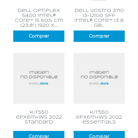
dell optiplex
dell vostro 3710
5400 intel®
i3-12100 sff
core™ i5 60,5 cm
intel® core™ i3 8
(23.8") 1920 x...
gb...
Comprar
Comprar
k/r550
k/r550
6px6m+ws 2022
6px6m+ws 2022
standard
essentials
Comprar
Comprar