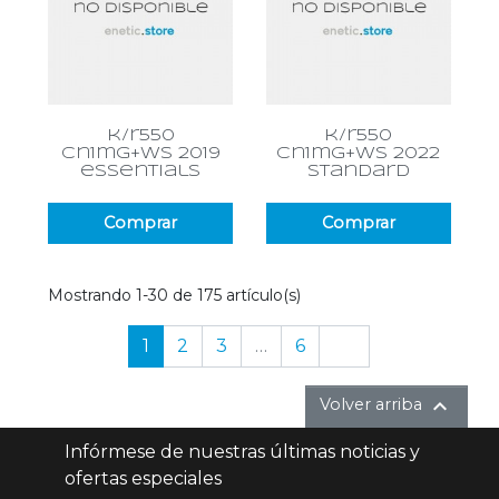
k/r550
k/r550
cn1mg+ws 2019
cn1mg+ws 2022
essentials
standard
Comprar
Comprar
Mostrando 1-30 de 175 artículo(s)
Siguiente
1
2
3
…
6


Volver arriba
Infórmese de nuestras últimas noticias y
ofertas especiales