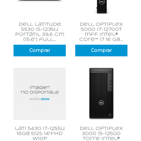
dell latitude
dell optiplex
5530 i5-1235u
5000 i7-12700t
portátil 39,6 cm
mff intel®
(15.6") full...
core™ i7 16 gb...
Comprar
Comprar
lati 5430 i7-1255u
dell optiplex
16gb 512s 14"fhd
3000 i5-12500
w10p
torre intel®