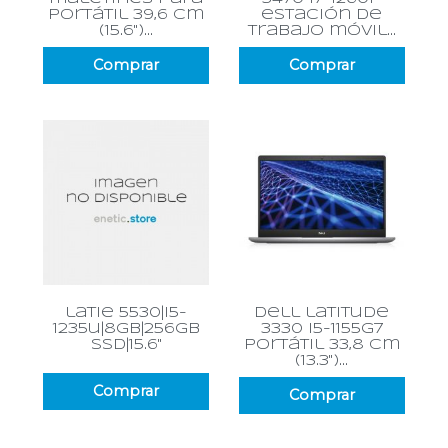
portátil 39,6 cm
estación de
(15.6")...
trabajo móvil...
Comprar
Comprar
latie 5530|i5-
dell latitude
1235u|8gb|256gb
3330 i5-1155g7
ssd|15.6"
portátil 33,8 cm
(13.3")...
Comprar
Comprar