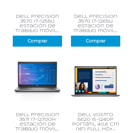
dell precision
dell precision
3570 i7-1255u
3570 i7-1265u
estación de
estación de
trabajo móvil...
trabajo móvil...
Comprar
Comprar
dell precision
dell vostro
3571 i7-12700h
5620 i5-1240p
estación de
portátil 40,6 cm
trabajo móvil...
(16") full hd+...