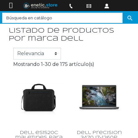

listado de productos
por marca dell
Mostrando 1-30 de 175 artículo(s)
dell es1520c
dell precision
maletines para
3470 i7-1260p