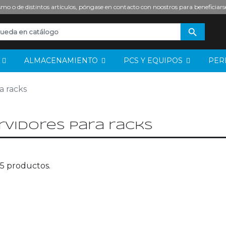
mo o de distintos artículos, póngase en contacto con noostros para beneficiars

S
ALMACENAMIENTO
PCS Y EQUIPOS
PER
a racks
rvidores para racks
5 productos.