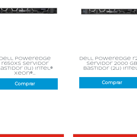
Vista rápida
Vista rápida


dell poweredge
dell poweredge r
r650xs servidor
servidor 2000 g
astidor (1u) intel®
bastidor (2u) intel.
xeon®...
Comprar
Comprar