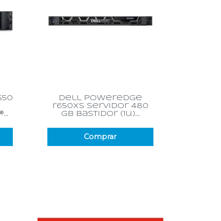
Vista rápida

550
dell poweredge
r650xs servidor 480
...
gb bastidor (1u)...
Comprar