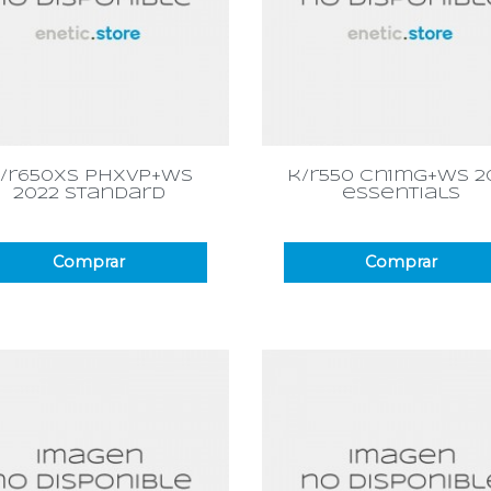
Vista rápida
Vista rápida


/r650xs phxvp+ws
k/r550 cn1mg+ws 2
2022 standard
essentials
Comprar
Comprar