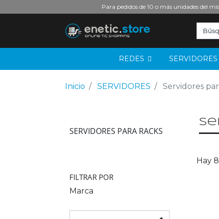
Para pedidos de 10 o más unidades del mis
REDES
SERVIDORE
Inicio
SERVIDORES
Servidores par
se
SERVIDORES PARA RACKS
Hay 8
FILTRAR POR
Marca