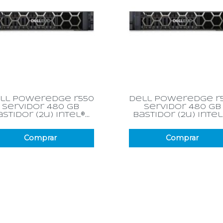
Vista rápida
Vista rápida


ll poweredge r550
dell poweredge r
servidor 480 gb
servidor 480 gb
stidor (2u) intel®...
bastidor (2u) intel®
Comprar
Comprar