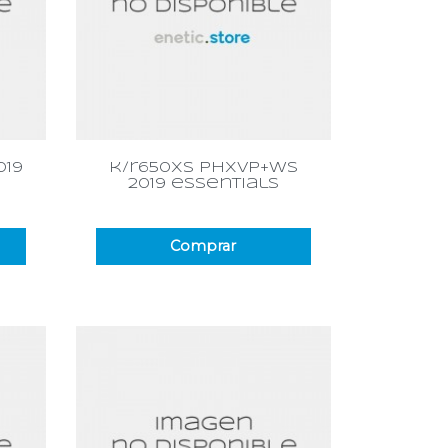
Vista rápida

019
k/r650xs phxvp+ws
2019 essentials
Comprar