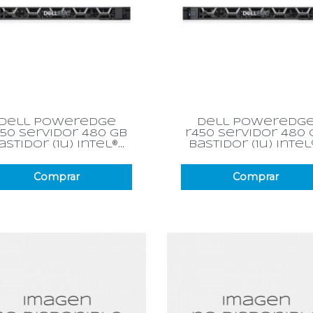
Vista rápida
Vista rápida


dell poweredge
dell poweredg
450 servidor 480 gb
r450 servidor 480 
astidor (1u) intel®...
bastidor (1u) intel®.
Comprar
Comprar