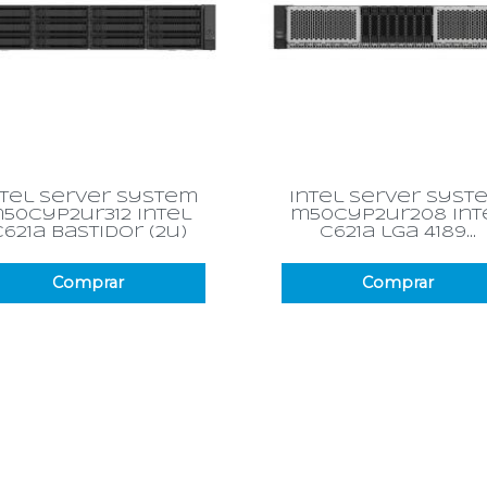
Vista rápida
Vista rápida


ntel server system
intel server syst
50cyp2ur312 intel
m50cyp2ur208 int
c621a bastidor (2u)
c621a lga 4189...
Comprar
Comprar