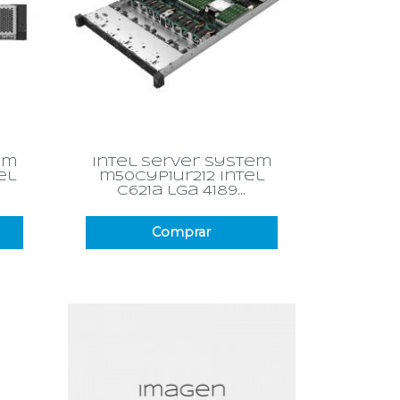
Vista rápida

em
intel server system
el
m50cyp1ur212 intel
c621a lga 4189...
Comprar