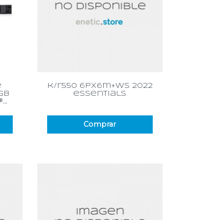
Vista rápida

e
k/r550 6px6m+ws 2022
gb
essentials
..
Comprar