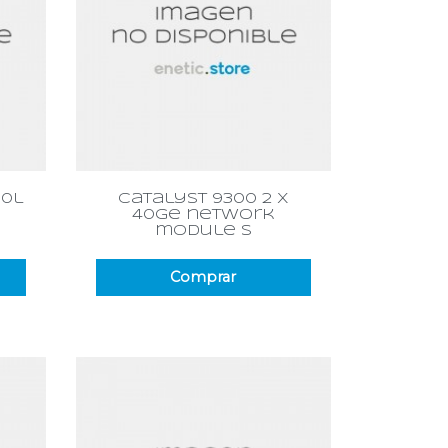
Vista rápida

00l
catalyst 9300 2 x
40ge network
module s
Comprar