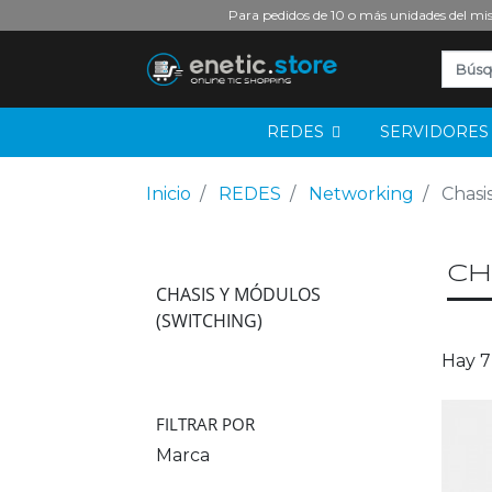
Para pedidos de 10 o más unidades del mis
REDES
SERVIDORE
Inicio
REDES
Networking
Chasi
ch
CHASIS Y MÓDULOS
(SWITCHING)
Hay 7
FILTRAR POR
Marca