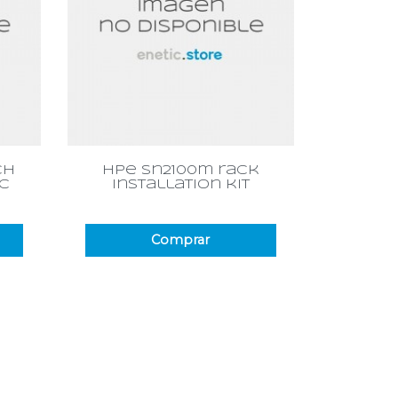
Vista rápida

ch
hpe sn2100m rack
vc
installation kit
Comprar