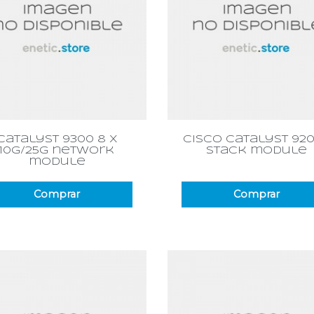
Vista rápida
Vista rápida


catalyst 9300 8 x
cisco catalyst 92
10g/25g network
stack module
module
Comprar
Comprar