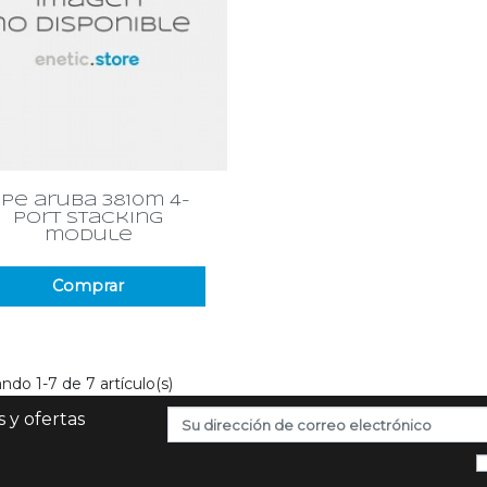
Vista rápida

pe aruba 3810m 4-
port stacking
module
Comprar
ndo 1-7 de 7 artículo(s)
 y ofertas