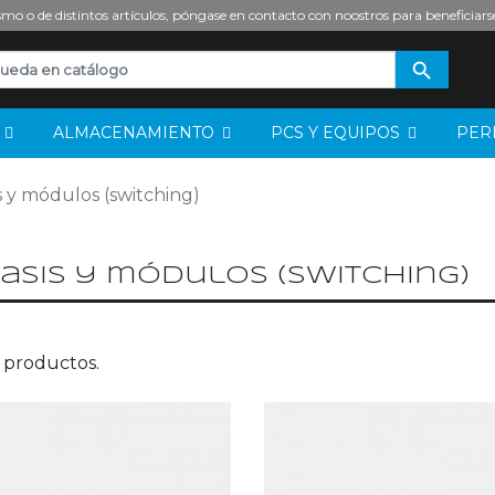
mo o de distintos artículos, póngase en contacto con noostros para beneficiars

S
ALMACENAMIENTO
PCS Y EQUIPOS
PER
s y módulos (switching)
asis y módulos (switching)
 productos.