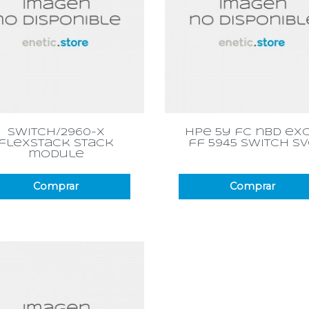
Vista rápida
Vista rápida


switch/2960-x
hpe 5y fc nbd ex
flexstack stack
ff 5945 switch s
module
Comprar
Comprar