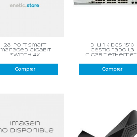
Vista rápida
Vista rápida


28-port smart
d-link dgs-1510
managed gigabit
gestionado l3
switch 4x
gigabit ethernet..
Comprar
Comprar