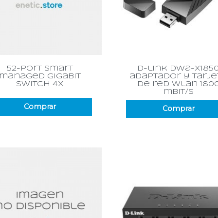
Vista rápida
Vista rápida


52-port smart
d-link dwa-x185
managed gigabit
adaptador y tarje
switch 4x
de red wlan 180
mbit/s
Comprar
Comprar