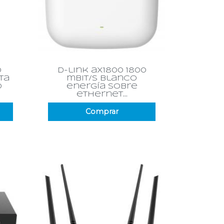
Vista rápida

0
d-link ax1800 1800
ta
mbit/s blanco
0
energía sobre
ethernet...
Comprar