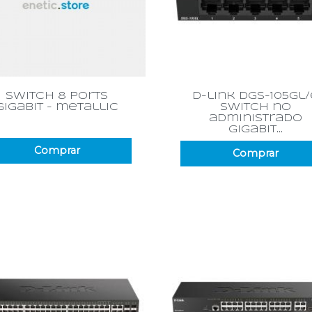
Vista rápida
Vista rápida


switch 8 ports
d-link dgs-105gl/
gigabit - metallic
switch no
administrado
gigabit...
Comprar
Comprar