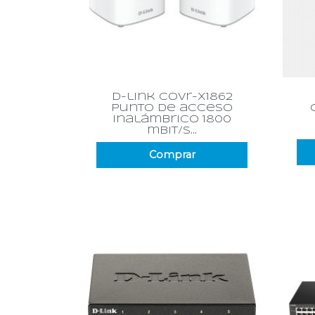
Vista rápida

d-link covr-x1862
punto de acceso
inalámbrico 1800
mbit/s...
Comprar