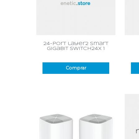
Vista rápida

24-port layer2 smart
gigabit switch24x 1
Comprar