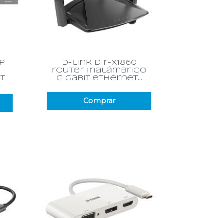
Vista rápida

p
d-link dir-x1860
router inalámbrico
t
gigabit ethernet...
Comprar