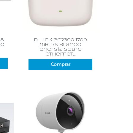
Vista rápida

28
d-link ac2300 1700
do
mbit/s blanco
energía sobre
ethernet...
Comprar