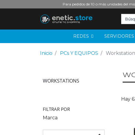
Para pedidos de 10 o más unidades del mis
REDES
SERVIDORE
Inicio
PCs Y EQUIPOS
Workstation
wo
WORKSTATIONS
Hay 6
FILTRAR POR
Marca