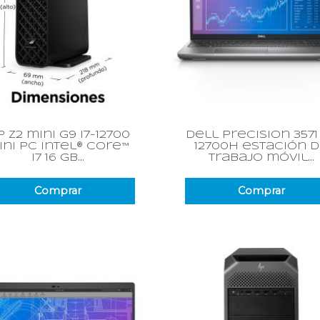
Vista rápida
Vista rápida


 z2 mini g9 i7-12700
dell precision 3571 
ini pc intel® core™
12700h estación 
i7 16 gb...
trabajo móvil...
Comprar
Comprar