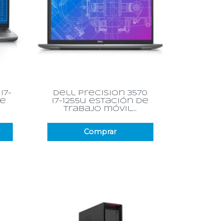
Vista rápida

i7-
dell precision 3570
de
i7-1255u estación de
trabajo móvil...
Comprar