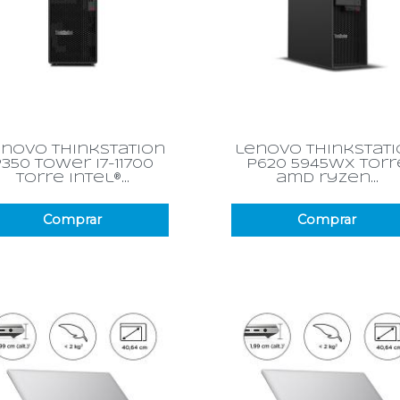
Vista rápida
Vista rápida


novo thinkstation
lenovo thinkstat
p350 tower i7-11700
p620 5945wx torr
torre intel®...
amd ryzen...
Comprar
Comprar