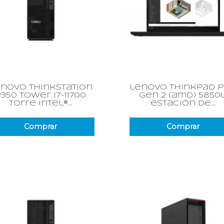
Vista rápida
Vista rápida


novo thinkstation
lenovo thinkpad p
p350 tower i7-11700
gen 2 (amd) 5850
torre intel®...
estación de...
Comprar
Comprar