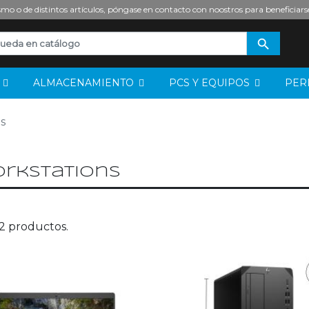
mo o de distintos artículos, póngase en contacto con noostros para beneficiars

S
ALMACENAMIENTO
PCS Y EQUIPOS
PER
s
rkstations
2 productos.