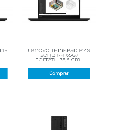
Vista rápida

14s
lenovo thinkpad p14s
u
gen 2 i7-1165g7
portátil 35,6 cm...
Comprar