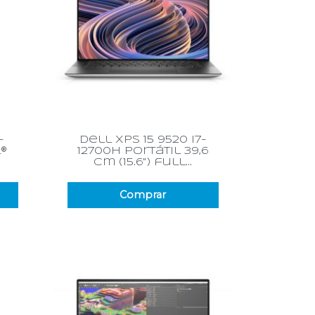
Vista rápida

-
dell xps 15 9520 i7-
l®
12700h portátil 39,6
cm (15.6") full...
Comprar