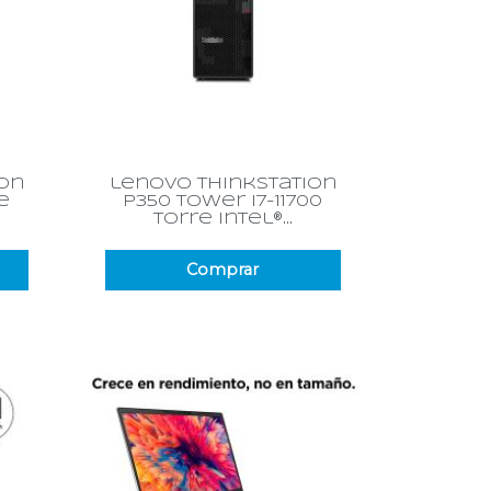
Vista rápida

ion
lenovo thinkstation
e
p350 tower i7-11700
torre intel®...
Comprar