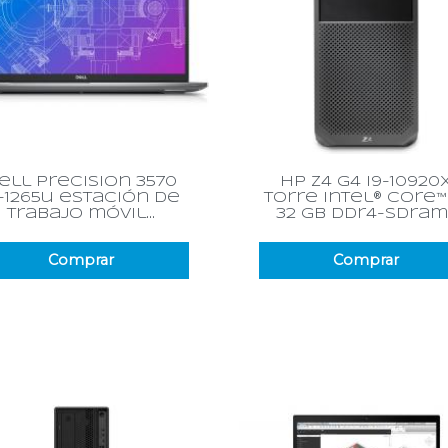
Vista rápida
Vista rápida


ell precision 3570
hp z4 g4 i9-10920
7-1265u estación de
torre intel® core™
trabajo móvil...
32 gb ddr4-sdram..
Comprar
Comprar