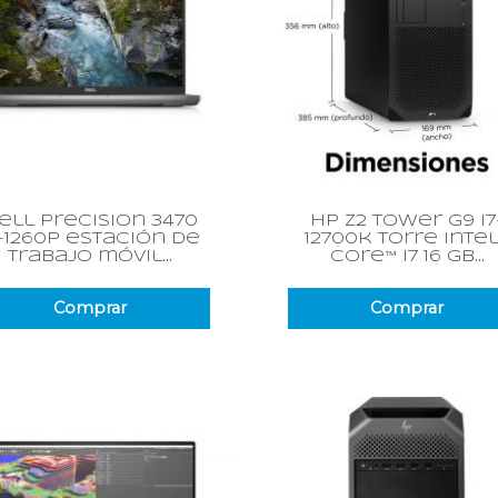
Vista rápida
Vista rápida


ell precision 3470
hp z2 tower g9 i7
7-1260p estación de
12700k torre inte
trabajo móvil...
core™ i7 16 gb...
Comprar
Comprar