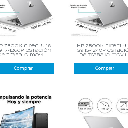
Vista rápida
Vista rápida


p zbook firefly 16
hp zbook firefly 
9 i7-1260p estación
g9 i5-1240p estaci
de trabajo móvil...
de trabajo móvil..
Comprar
Comprar