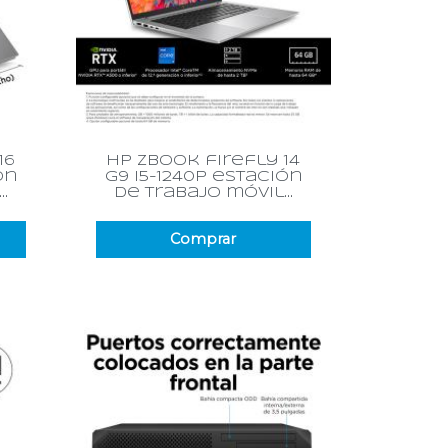
Vista rápida

16
hp zbook firefly 14
ón
g9 i5-1240p estación
.
de trabajo móvil...
Comprar