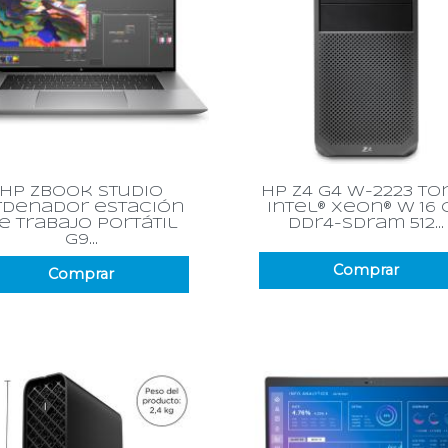
Vista rápida
Vista rápida


hp zbook studio
hp z4 g4 w-2223 to
rdenador estación
intel® xeon® w 16 
e trabajo portátil
ddr4-sdram 512...
g9...
Comprar
Comprar