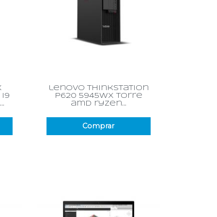
Vista rápida

x
lenovo thinkstation
 i9
p620 5945wx torre
.
amd ryzen...
Comprar