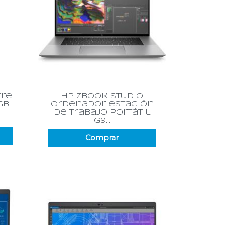
Vista rápida

rre
hp zbook studio
gb
ordenador estación
de trabajo portátil
g9...
Comprar