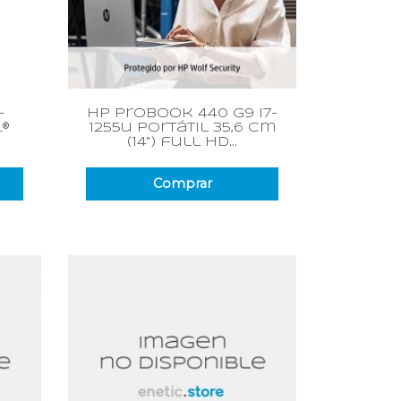
Vista rápida

-
hp probook 440 g9 i7-
l®
1255u portátil 35,6 cm
(14") full hd...
Comprar