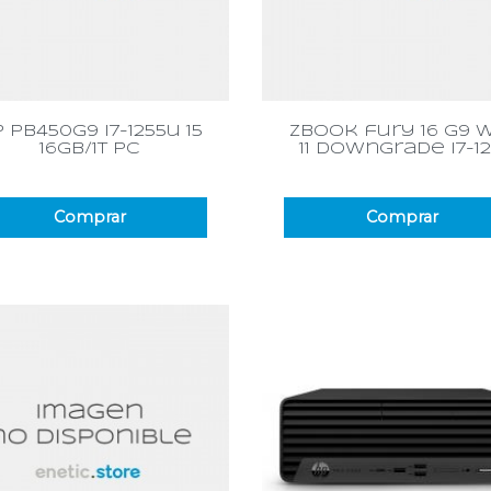
Vista rápida
Vista rápida


 pb450g9 i7-1255u 15
zbook fury 16 g9 
16gb/1t pc
11 downgrade i7-1
Comprar
Comprar