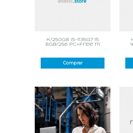
Vista rápida

k/250g8 i5-1135g7 15
8gb/256 pc+free m
Comprar