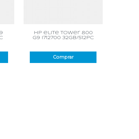
Vista rápida

9
hp elite tower 800
pc
g9 i712700 32gb/512pc
Comprar