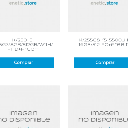
Vista rápida
Vista rápida


k/250 i5-
k/255g8 r5-5500u 
35g7/8gb/512gb/w11h/
16gb/512 pc+free 
fhd+freem
Comprar
Comprar