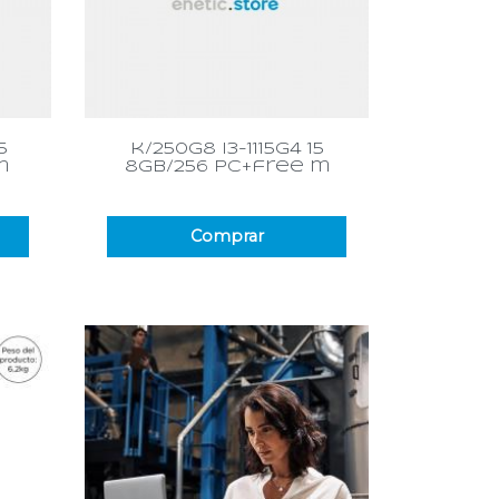
Vista rápida

5
k/250g8 i3-1115g4 15
m
8gb/256 pc+free m
Comprar