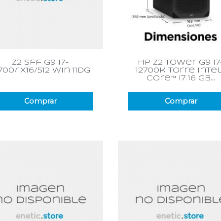
Vista rápida
Vista rápida


z2 sff g9 i7-
hp z2 tower g9 i7
700/1x16/512 win 11dg
12700k torre inte
core™ i7 16 gb...
Comprar
Comprar