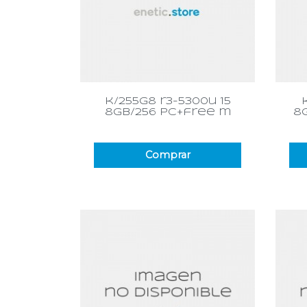
Vista rápida

k/255g8 r3-5300u 15
8gb/256 pc+free m
8
Comprar