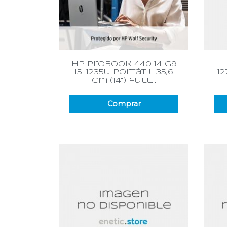
Vista rápida

hp probook 440 14 g9
i5-1235u portátil 35,6
12
cm (14") full...
Comprar