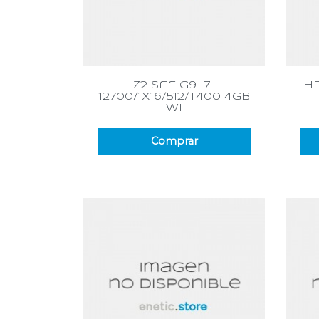
Vista rápida

z2 sff g9 i7-
hp
12700/1x16/512/t400 4gb
wi
Comprar