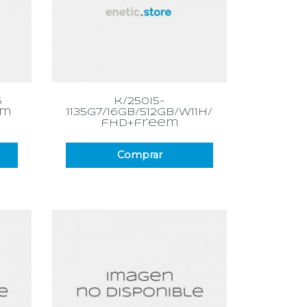
Vista rápida

5
k/250i5-
 m
1135g7/16gb/512gb/w11h/
fhd+freem
Comprar