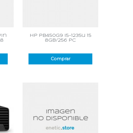
Vista rápida

win
hp pb450g9 i5-1235u 15
28
8gb/256 pc
Comprar