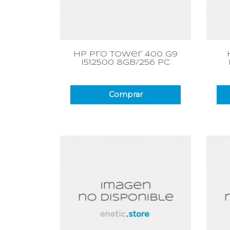
Vista rápida

hp pro tower 400 g9
i512500 8gb/256 pc
Comprar