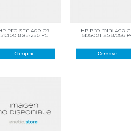
Vista rápida
Vista rápida


hp pro sff 400 g9
hp pro mini 400 g
i312100 8gb/256 pc
i512500t 8gb/256 
Comprar
Comprar