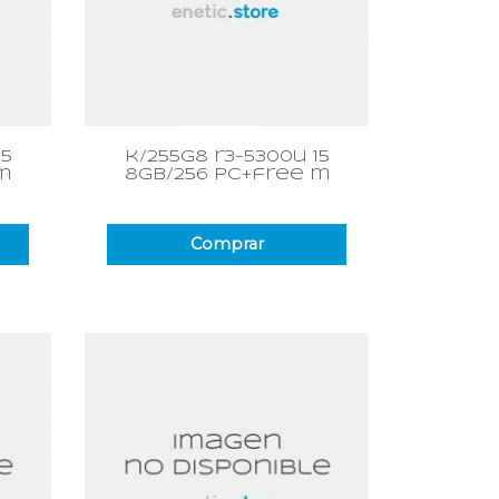
Vista rápida

15
k/255g8 r3-5300u 15
m
8gb/256 pc+free m
Comprar