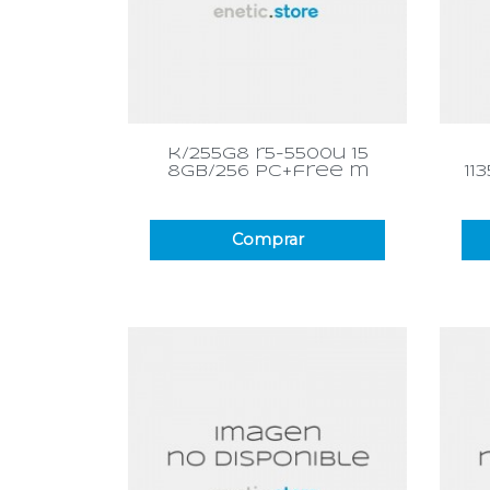
Vista rápida

k/255g8 r5-5500u 15
8gb/256 pc+free m
11
Comprar