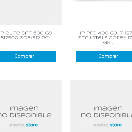
Vista rápida
Vista rápida


p elite sff 600 g9
hp pro 400 g9 i7-12
i512500 8gb/512 pc
sff intel® core™ i7
gb...
Comprar
Comprar