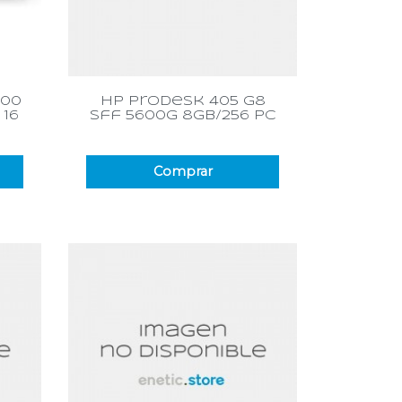
Vista rápida

700
hp prodesk 405 g8
 16
sff 5600g 8gb/256 pc
Comprar