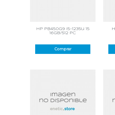
Vista rápida

hp pb450g9 i5-1235u 15
h
16gb/512 pc
Comprar