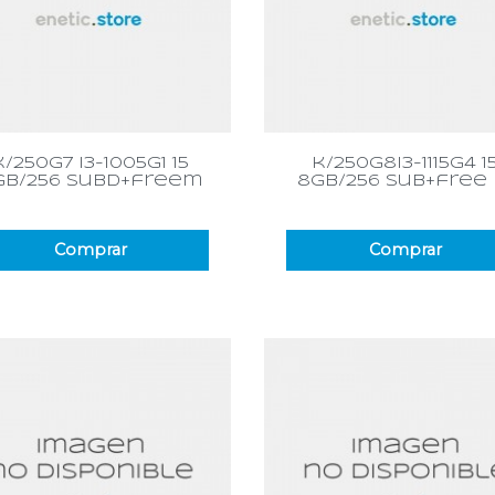
Vista rápida
Vista rápida


k/250g7 i3-1005g1 15
k/250g8i3-1115g4 1
gb/256 subd+freem
8gb/256 sub+free
Comprar
Comprar