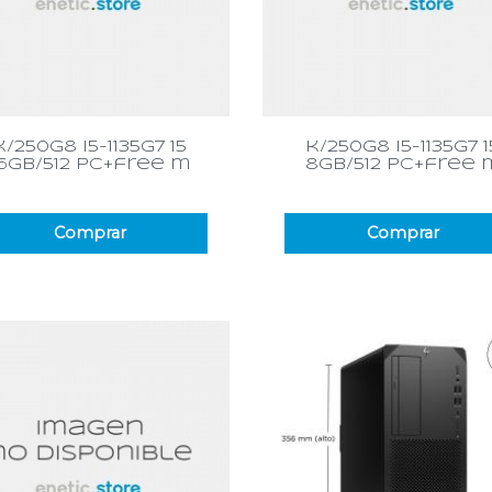
Vista rápida
Vista rápida


k/250g8 i5-1135g7 15
k/250g8 i5-1135g7 1
16gb/512 pc+free m
8gb/512 pc+free 
Comprar
Comprar