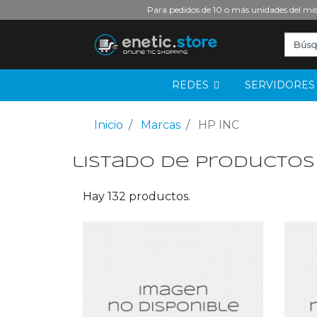
Para pedidos de 10 o más unidades del mis
REDES
SERVIDORE
Inicio
Marcas
HP INC
listado de productos
Hay 132 productos.